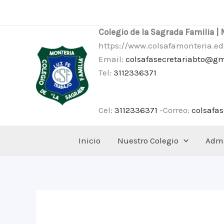
Ir
al
Colegio de la Sagrada Familia |
contenido
https://www.colsafamonteria.ed
Email:
colsafasecretariabto@g
Tel:
3112336371
Cel:
3112336371
-Correo:
colsafa
Inicio
Nuestro Colegio
Admi