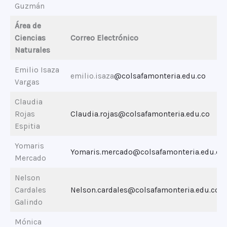
Guzmán
Área de
Ciencias
Correo Electrónico
Naturales
Emilio Isaza
emilio.isaza
@colsafamonteria.edu.co
Vargas
Claudia
Rojas
Claudia.rojas@colsafamonteria.edu.co
Espitia
Yomaris
Yomaris.mercado@colsafamonteria.edu.co
Mercado
Nelson
Cardales
Nelson.cardales@colsafamonteria.edu.co
Galindo
Mónica