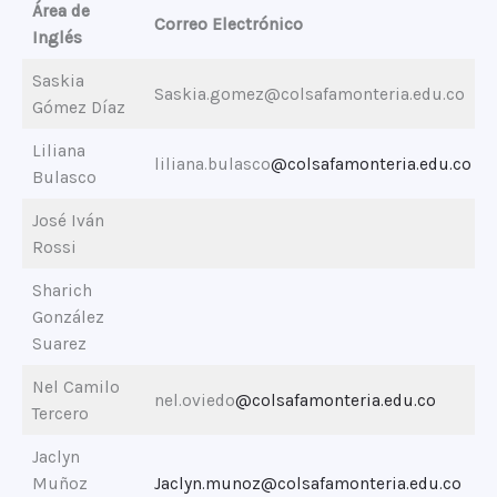
Área de
Correo Electrónico
Inglés
Saskia
Saskia.gomez@colsafamonteria.edu.co
Gómez Díaz
Liliana
liliana.bulasco
@colsafamonteria.edu.co
Bulasco
José Iván
Rossi
Sharich
González
Suarez
Nel Camilo
nel.oviedo
@colsafamonteria.edu.co
Tercero
Jaclyn
Muñoz
Jaclyn.munoz@colsafamonteria.edu.co