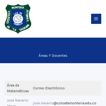
Ir
al
contenido
Áreas Y Docentes
Área de
Correo Electrónico
Matemáticas
Jose Navarro
jose.navarro
@colsafamonteria.edu.co
Otero