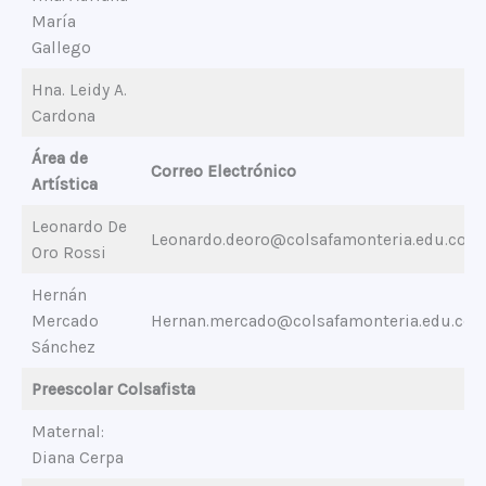
María
Gallego
Hna. Leidy A.
Cardona
Área de
Correo Electrónico
Artística
Leonardo De
Leonardo.deoro@colsafamonteria.edu.co
Oro Rossi
Hernán
Mercado
Hernan.mercado@colsafamonteria.edu.co
Sánchez
Preescolar Colsafista
Maternal:
Diana Cerpa