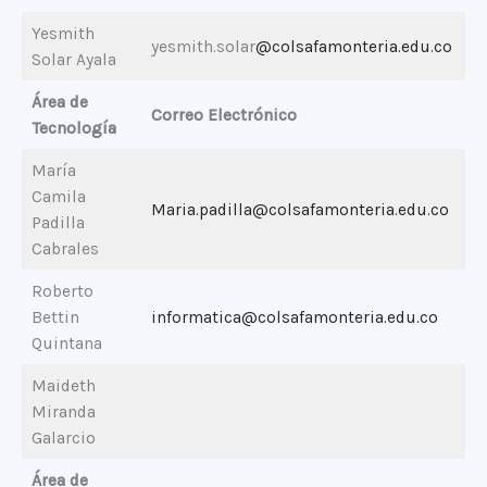
Yesmith
yesmith.solar
@colsafamonteria.edu.co
Solar Ayala
Área de
Correo Electrónico
Tecnología
María
Camila
Maria.padilla@colsafamonteria.edu.co
Padilla
Cabrales
Roberto
Bettin
informatica@colsafamonteria.edu.co
Quintana
Maideth
Miranda
Galarcio
Área de