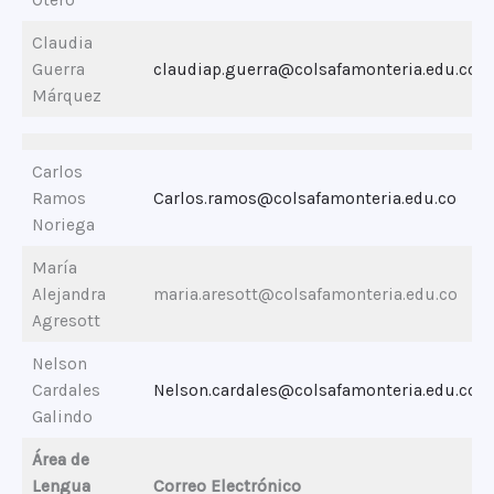
Claudia
Guerra
claudiap.guerra@colsafamonteria.edu.co
Márquez
Carlos
Ramos
Carlos.ramos@colsafamonteria.edu.co
Noriega
María
Alejandra
maria.aresott@colsafamonteria.edu.co
Agresott
Nelson
Cardales
Nelson.cardales@colsafamonteria.edu.co
Galindo
Área de
Lengua
Correo Electrónico