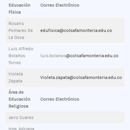
Educación
Correo Electrónico
Física
Rosaris
Pomares De
edufisica@colsafamonteria.edu.co
La Ossa
Luis Alfredo
Bolaños
luis.bolanos
@colsafamonteria.edu.co
Torres
Violeta
Violeta.zapata@colsafamonteria.edu.co
Zapata
Área de
Educación
Correo Electrónico
Religiosa
Jairo Suarez
Hna. Adriana