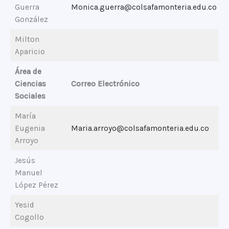
Guerra
Monica.guerra@colsafamonteria.edu.co
González
Milton
Aparicio
Área de
Ciencias
Correo Electrónico
Sociales
María
Eugenia
Maria.arroyo@colsafamonteria.edu.co
Arroyo
Jesús
Manuel
López Pérez
Yesid
Cogollo