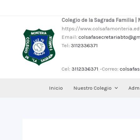
Ir
al
Colegio de la Sagrada Familia |
contenido
https://www.colsafamonteria.ed
Email:
colsafasecretariabto@g
Tel:
3112336371
Cel:
3112336371
-Correo:
colsafa
Inicio
Nuestro Colegio
Admi