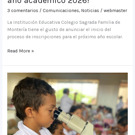
año académico 2026!
3 comentarios
/
Comunicaciones
,
Noticias
/
webmaster
La Institución Educativa Colegio Sagrada Familia de
Montería tiene el gusto de anunciar el inicio del
proceso de inscripciones para el próximo año escolar.
¡Inscripciones
Read More »
abiertas
para
el
año
académico
2026!